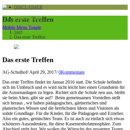
DISCLAIMER
DISCLAIMER
Das erste Treffen
Mobile Menu Toggle
Start
Das erste Treffen
Das erste Treffen
AG-Schulhof
/
April 29, 2017
/
0Kommentare
Das erste Treffen findet im Januar 2016 statt. Die Schule befindet
sich im Umbruch und es wird nicht leicht hier einen Grundstein für
die Aussenanlagen zu legen. Richtet sich die Schule neu aus, bleibt
sie beim Alten, gibt sie auf? Beim gemeinsamen Vorstellen stellt
sich heraus , wir haben pädagogisches, gärtnerisches und
planerisches Wissen und die herrlichsten Ideen und Visionen als
solide Grundlage. Für die Kinder, für die Pädagogen und Erzieher.
Also ein gutes, gemischtes Team. Es ist auch zu einfach sich etwas
schöneres Auszudenken, für diese Kasernenhofatmosphäre. Zum
Abschied steht fest. Wir wollen die Wünsche des gesamten Teams,