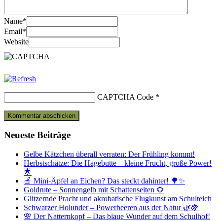
Name
*
Email
*
Website
CAPTCHA Code
*
Neueste Beiträge
Gelbe Kätzchen überall verraten: Der Frühling kommt!
Herbstschätze: Die Hagebutte – kleine Frucht, große Power!
🌟
🍎 Mini-Äpfel an Eichen? Das steckt dahinter! 🌳✨
Goldrute – Sonnengelb mit Schattenseiten 🌻
Glitzernde Pracht und akrobatische Flugkunst am Schulteich
Schwarzer Holunder – Powerbeeren aus der Natur 🌿🍇
🌸 Der Natternkopf – Das blaue Wunder auf dem Schulhof!