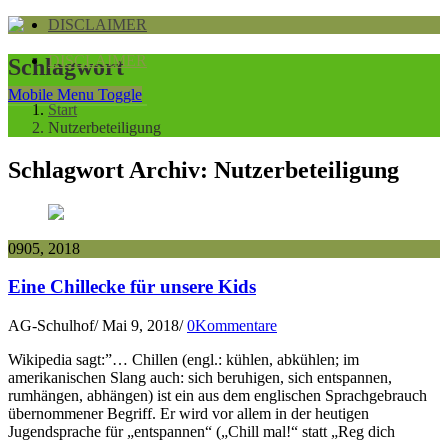
DISCLAIMER
DISCLAIMER
Schlagwort
Mobile Menu Toggle
Start
Nutzerbeteiligung
Schlagwort Archiv:
Nutzerbeteiligung
09
05, 2018
Eine Chillecke für unsere Kids
AG-Schulhof
/
Mai 9, 2018
/
0Kommentare
Wikipedia sagt:”… Chillen (engl.: kühlen, abkühlen; im
amerikanischen Slang auch: sich beruhigen, sich entspannen,
rumhängen, abhängen) ist ein aus dem englischen Sprachgebrauch
übernommener Begriff. Er wird vor allem in der heutigen
Jugendsprache für „entspannen“ („Chill mal!“ statt „Reg dich