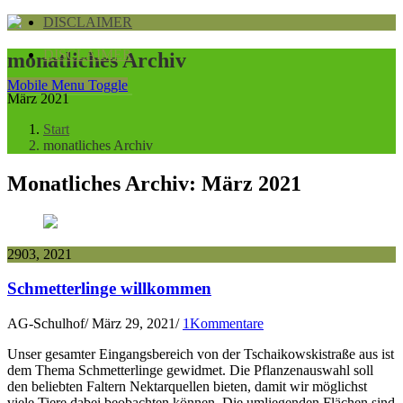
DISCLAIMER
DISCLAIMER
monatliches Archiv
Mobile Menu Toggle
März 2021
Start
monatliches Archiv
Monatliches Archiv:
März 2021
29
03, 2021
Schmetterlinge willkommen
AG-Schulhof
/
März 29, 2021
/
1Kommentare
Unser gesamter Eingangsbereich von der Tschaikowskistraße aus ist
dem Thema Schmetterlinge gewidmet. Die Pflanzenauswahl soll
den beliebten Faltern Nektarquellen bieten, damit wir möglichst
viele Tiere dabei beobachten können. Die umliegenden Flächen sind