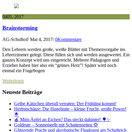
04
05, 2017
Brainstorming
AG-Schulhof
/
Mai 4, 2017
/
0Kommentare
Den Lehrern werden große, weiße Blätter mit Themenvorgabe ins
Lehrerzimmer gelegt. Diese füllen sich und werden ausgewertet. Ein
ganzes Konzept wird uns eingereicht. Mehrere Pädagogen und
Erzieher haben hier also ein “grünes Herz”! Später wird noch
einmal ein Fragebogen
Weiterlesen
Neueste Beiträge
Gelbe Kätzchen überall verraten: Der Frühling kommt!
Herbstschätze: Die Hagebutte – kleine Frucht, große Power!
🌟
🍎 Mini-Äpfel an Eichen? Das steckt dahinter! 🌳✨
Goldrute – Sonnengelb mit Schattenseiten 🌻
Glitzernde Pracht und akrobatische Flugkunst am Schulteich