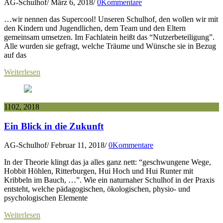
AG-Schulhof
/
März 6, 2018
/
0Kommentare
…wir nennen das Supercool! Unseren Schulhof, den wollen wir mit
den Kindern und Jugendlichen, dem Team und den Eltern
gemeinsam umsetzen. Im Fachlatein heißt das “Nutzerbeteiligung”.
Alle wurden sie gefragt, welche Träume und Wünsche sie in Bezug
auf das
Weiterlesen
11
02, 2018
Ein Blick in die Zukunft
AG-Schulhof
/
Februar 11, 2018
/
0Kommentare
In der Theorie klingt das ja alles ganz nett: “geschwungene Wege,
Hobbit Höhlen, Ritterburgen, Hui Hoch und Hui Runter mit
Kribbeln im Bauch, …”. Wie ein naturnaher Schulhof in der Praxis
entsteht, welche pädagogischen, ökologischen, physio- und
psychologischen Elemente
Weiterlesen