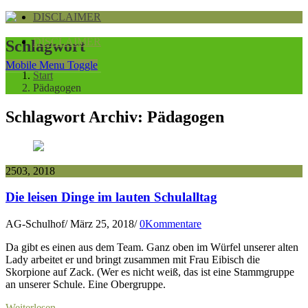
DISCLAIMER
DISCLAIMER
Schlagwort
Mobile Menu Toggle
Start
Pädagogen
Schlagwort Archiv:
Pädagogen
25
03, 2018
Die leisen Dinge im lauten Schulalltag
AG-Schulhof
/
März 25, 2018
/
0Kommentare
Da gibt es einen aus dem Team. Ganz oben im Würfel unserer alten
Lady arbeitet er und bringt zusammen mit Frau Eibisch die
Skorpione auf Zack. (Wer es nicht weiß, das ist eine Stammgruppe
an unserer Schule. Eine Obergruppe.
Weiterlesen