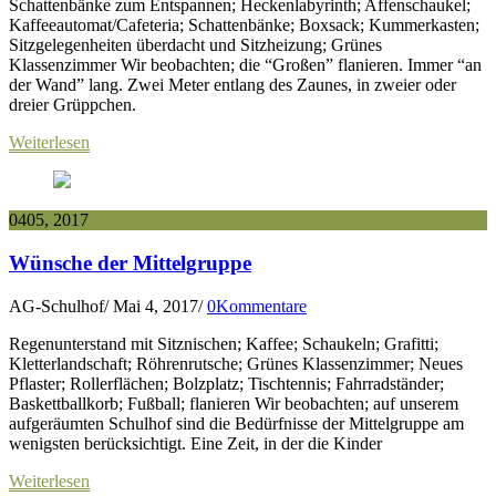
Schattenbänke zum Entspannen; Heckenlabyrinth; Affenschaukel;
Kaffeeautomat/Cafeteria; Schattenbänke; Boxsack; Kummerkasten;
Sitzgelegenheiten überdacht und Sitzheizung; Grünes
Klassenzimmer Wir beobachten; die “Großen” flanieren. Immer “an
der Wand” lang. Zwei Meter entlang des Zaunes, in zweier oder
dreier Grüppchen.
Weiterlesen
04
05, 2017
Wünsche der Mittelgruppe
AG-Schulhof
/
Mai 4, 2017
/
0Kommentare
Regenunterstand mit Sitznischen; Kaffee; Schaukeln; Grafitti;
Kletterlandschaft; Röhrenrutsche; Grünes Klassenzimmer; Neues
Pflaster; Rollerflächen; Bolzplatz; Tischtennis; Fahrradständer;
Baskettballkorb; Fußball; flanieren Wir beobachten; auf unserem
aufgeräumten Schulhof sind die Bedürfnisse der Mittelgruppe am
wenigsten berücksichtigt. Eine Zeit, in der die Kinder
Weiterlesen