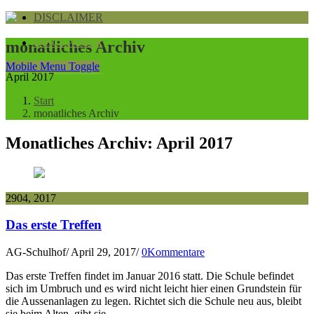
DISCLAIMER
DISCLAIMER
monatliches Archiv
Mobile Menu Toggle
April 2017
Start
monatliches Archiv
Monatliches Archiv:
April 2017
29
04, 2017
Das erste Treffen
AG-Schulhof
/
April 29, 2017
/
0Kommentare
Das erste Treffen findet im Januar 2016 statt. Die Schule befindet
sich im Umbruch und es wird nicht leicht hier einen Grundstein für
die Aussenanlagen zu legen. Richtet sich die Schule neu aus, bleibt
sie beim Alten, gibt sie